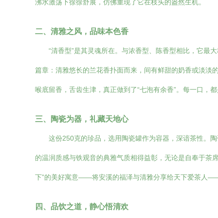
沸水激荡下徐徐舒展，仿佛重现了它在枝头的盎然生机。
二、清雅之风，品味本色香
“清香型”是其灵魂所在。与浓香型、陈香型相比，它最
篇章：清雅悠长的兰花香扑面而来，间有鲜甜的奶香或淡淡的
喉底留香，舌齿生津，真正做到了“七泡有余香”。每一口，
三、陶瓷为器，礼藏天地心
这份250克的珍品，选用陶瓷罐作为容器，深谙茶性。
的温润质感与铁观音的典雅气质相得益彰，无论是自奉于茶席
下”的美好寓意——将安溪的福泽与清雅分享给天下爱茶人—
四、品饮之道，静心悟清欢