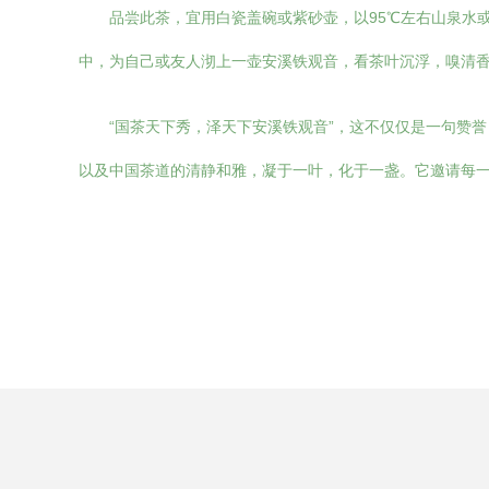
品尝此茶，宜用白瓷盖碗或紫砂壶，以95℃左右山泉水
中，为自己或友人沏上一壶安溪铁观音，看茶叶沉浮，嗅清
“国茶天下秀，泽天下安溪铁观音”，这不仅仅是一句赞
以及中国茶道的清静和雅，凝于一叶，化于一盏。它邀请每