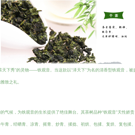
天下秀”的灵物——铁观音。当这款以“泽天下”为名的清香型铁观音，被
的雅致之礼。
的气候，为铁观音的生长提供了绝佳舞台。其茶树品种“铁观音”天性娇
午青，经晒青、凉青、摇青、炒青、揉捻、初烘、包揉、复烘、复包揉、