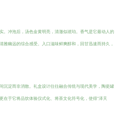
重实。冲泡后，汤色金黄明亮，清澈似琥珀。香气是它最动人的
、清雅幽远的综合感受。入口滋味鲜爽醇和，回甘迅速而持久，
时间沉淀而非消散。礼盒设计往往融合传统与现代美学，陶瓷罐
更在于它将品饮体验仪式化、将茶文化符号化，使得“泽天