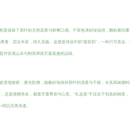
大程度保留了茶叶的天然花香与鲜爽口感。干茶色泽砂绿油润，颗粒紧结
果香，层次丰富，持久高扬。这便是传说中的“观音韵”，一种只可意会
都是对安溪山水与制茶师技艺最直接的品味。
陶瓷质地致密，避光防潮，能极好地保持茶叶的清香与干燥，令其风味随
，还是馈赠亲友，都显尽显尊崇与心意。“礼盒装”不仅在于包装的精美，
—得以完美传递。