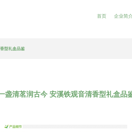
首页
企业简
清香型礼盒品鉴
一盏清茗润古今 安溪铁观音清香型礼盒品