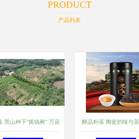
PRODUCT
产品列表
 荒山种下“摇钱树” 万亩
醉品朴茶 陶瓷韵味与