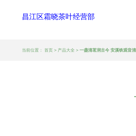
昌江区霜晓茶叶经营部
当前位置：
首页
>
产品大全
>
一盏清茗润古今 安溪铁观音