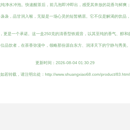
或纯净水冲泡。快速醒茶后，前几泡即冲即出，感受其奔放的花香与鲜爽
香袅袅，品甘润入喉，无疑是一场心灵的短暂栖居。它不仅是解渴的饮品
誉，更是一个承诺。这一盒250克的清香型铁观音，以其至纯的香气、醇
一位品饮者，在茶香弥漫中，领略那份源自东方、润泽天下的宁静与秀美
更新时间：2026-08-04 01:30:29
如若转载，请注明出处：http://www.shuangxiao68.com/product/83.html