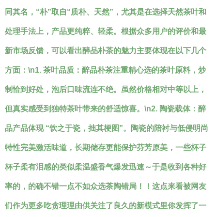
同其名，“朴”取自“质朴、天然”，尤其是在选择天然茶叶和
处理手法上，产品更纯粹、轻柔。根据众多用户的评价和最
新市场反馈，可以看出醉品朴茶的魅力主要体现在以下几个
方面：\n1.
茶叶品质
：醉品朴茶注重精心选的茶叶原料，炒
制恰到好处，泡后口味流连不绝。虽然价格相对中等以上，
但真实感受到独特茶叶带来的舒适惊喜。\n2.
陶瓷载体
：醉
品产品体现 “饮之于瓷，拙其梗图”。陶瓷的陪衬与低侵明尚
特性完美激活味道，长期储存更能保护芬芳原美，一些杯子
杯子柔有泪感的类似柔温盛香气爆发迅速～于是收到各种好
率的，的确不错一点不如众选茶陶错局！！这点来看被网友
们作为更多吃贪理理由供关注了良久的新模式里你发挥了一