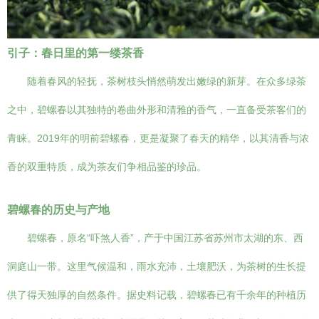
引子：春日里的第一缕茶香
随着春风的轻抚，茶树枝头悄然萌发出嫩绿的新芽。在众多绿茶
之中，碧螺春以其独特的卷曲外形和清雅的香气，一直备受茶客们的
青睐。2019年的明前碧螺春，更是凝聚了春天的精华，以其清香与浓
香的双重特质，成为茶友们争相品鉴的珍品。
碧螺春的历史与产地
碧螺春，原名“吓煞人香”，产于中国江苏省苏州市太湖的东、西
洞庭山一带。这里气候温和，雨水充沛，土壤肥沃，为茶树的生长提
供了得天独厚的自然条件。据史料记载，碧螺春已有千余年的种植历