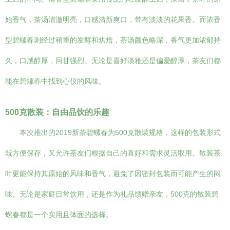
始香气，茶汤清澈明亮，口感清新爽口，带有淡淡的花果香。而浓香
型碧螺春则经过稍重的发酵和烘焙，茶汤颜色略深，香气更加浓郁持
久，口感醇厚，回甘强烈。无论是喜好淡雅还是偏爱醇厚，茶友们都
能在碧螺春中找到心仪的风味。
500克散装：自由品饮的乐趣
本次推出的2019新茶碧螺春为500克散装规格，这样的包装形式
既方便保存，又允许茶友们根据自己的喜好和需求灵活取用。散装茶
叶更能保持其原始的风味和香气，避免了因密封包装而可能产生的闷
味。无论是家庭日常饮用，还是作为礼品馈赠亲友，500克的散装碧
螺春都是一个实用且体面的选择。