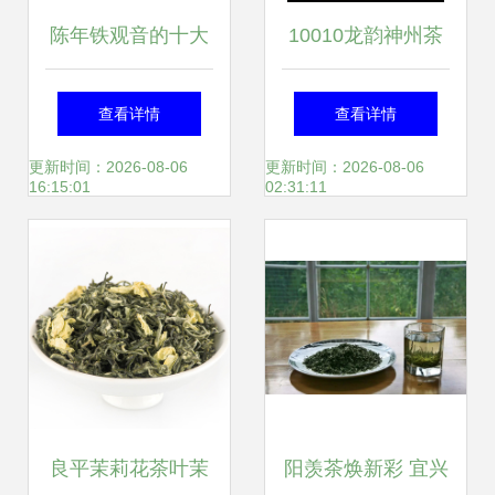
陈年铁观音的十大
10010龙韵神州茶
妙用 岁月沉淀的茶
叶罐(大号) 价格、
查看详情
查看详情
中珍品
厂家、图片与工艺
更新时间：2026-08-06
更新时间：2026-08-06
16:15:01
02:31:11
画揭秘，广州市富
莱贸易陶瓷精品
良平茉莉花茶叶茉
阳羡茶焕新彩 宜兴