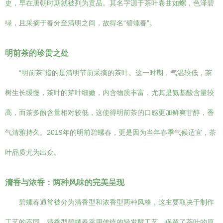
史，早在唐朝时期就被列为贡品。其名字源于茶叶卷曲如螺，色泽碧
绿，且采摘于春分至清明之间，故得名“碧螺春”。
明前茶的珍贵之处
“明前茶”指的是清明节前采摘的茶叶。这一时期，气温较低，茶
树生长缓慢，茶叶的芽叶细嫩，内含物质丰富，尤其是氨基酸含量较
高，而茶多酚含量相对较低，这使得明前茶的口感更加鲜爽甘醇，香
气清雅持久。2019年的明前碧螺春，更是因为当年春季气候适宜，茶
叶品质尤为出众。
清香与浓香：两种风味的完美呈现
碧螺春通常被分为清香型和浓香型两种风格，这主要取决于制作
工艺的不同。清香型碧螺春采用传统的轻发酵工艺，保留了茶叶的原