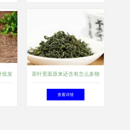
叶批发
茶叶里面原来还含有怎么多物
的茶叶
质
查看详情