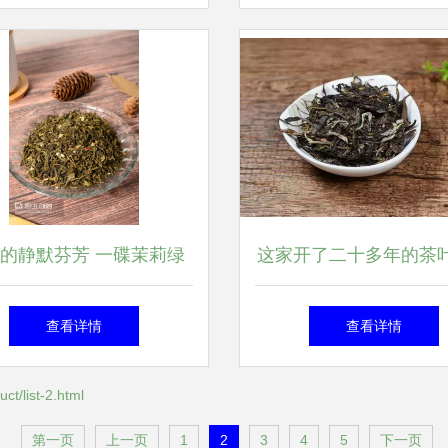
的静默芬芳 一碟茉莉绿
这家开了二十多年的茶
茶的故事
店,放话要承包你一年
查看详情
查看详情
list-2.html
第一页
上一页
1
2
3
4
5
下一页