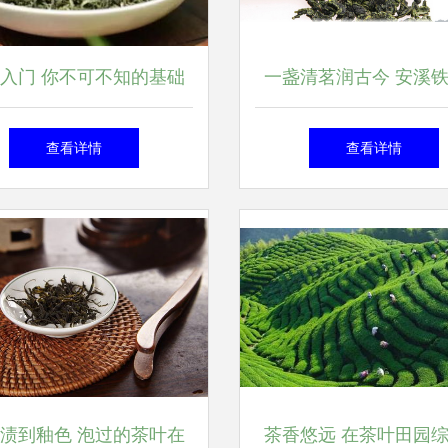
入门 你不可不知的基础
一盏清茗润古今 安溪
常识
清香型礼盒品鉴
查看详情
查看详情
渍到釉色 泡过的茶叶在
茶香悠远 在茶叶田园