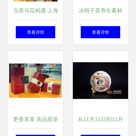
当茶与花相遇 上海
决明子茶养生素材
食品中的一场浪漫
免抠PNG设计资源
查看详情
查看详情
邂逅
与创意应用
更香茗茶 高品质茶
从11月11日到11月