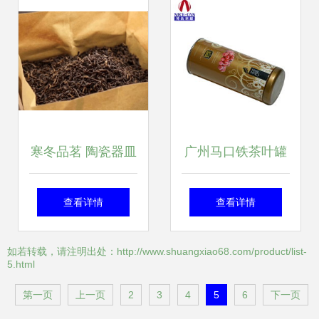
寒冬品茗 陶瓷器皿
广州马口铁茶叶罐
冲泡熟茶的精妙之
厂家 让您的茶叶产
查看详情
查看详情
道
品走向高端市场
如若转载，请注明出处：http://www.shuangxiao68.com/product/list-
5.html
第一页
上一页
2
3
4
5
6
下一页