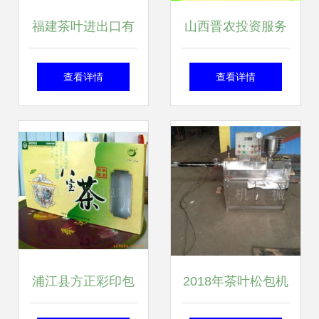
福建茶叶进出口有
山西晋农投资服务
限责任公司糖酒食
保健茶产品介绍
查看详情
查看详情
品类招商产品信息
浦江县方正彩印包
2018年茶叶松包机